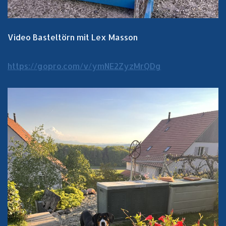
Video Basteltörn mit Lex Masson
https://gopro.com/v/ymNE2ZyzMrQDg