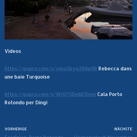
Videos
https://gopro.com/v/ymv5byeZ66p9R
Rebecca dans
une baie Turquoise
https://gopro.com/v/WlQ75DebEXlmn
Cala Porto
Rotondo per Dingi
VORHERIGE
NÄCHSTE